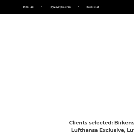
Главная
Главная
•
•
Трудоустройство
Трудоустройство
•
•
Вакансии
Вакансии
Clients selected: Birken
Lufthansa Exclusive, Lu