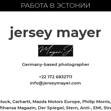
РАБОТА В ЭСТОНИИ
РАБОТА В ЭСТОНИИ
jersey mayer
Germany-based photographer
+22 172 6832711
info@jerseymayer.com
stock, Carhartt, Mazda Motors Europe, Philip Morris,
fthansa Magazin, Der Spiegel, Stern, Anti-, EMI, Str