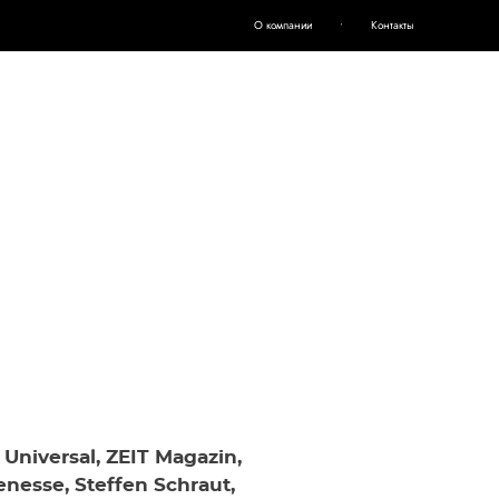
О компании
О компании
•
•
Контакты
Контакты
 Universal, ZEIT Magazin,
enesse, Steffen Schraut,