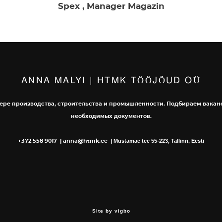
Spex , Manager Magazin
ANNA MALYI | HTMK TÖÖJÕUD OÜ
фере производства, строительства и промышленности. Подбираем вакан
необходимых документов.
Mustamäe tee 55-223, Tallinn, Eesti
+372 558 9017 | anna@htmk.ee |
Site by vigbo